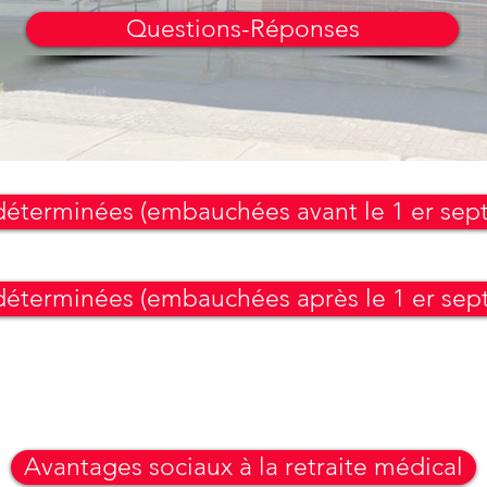
Questions-Réponses
 déterminées (embauchées avant le 1 er sep
 déterminées (embauchées après le 1 er sep
Avantages sociaux à la retraite médical