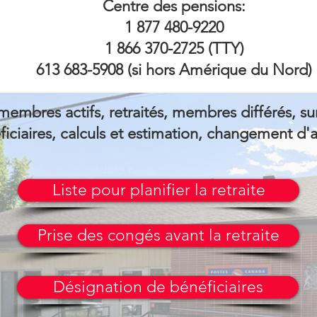
Centre des pensions
:
1 877 480-9220
1 866 370-2725 (TTY)
613 683-5908 (si hors Amérique du Nord)
membres actifs, retraités, membres différés, sur
iciaires, calculs et estimation, changement d'ad
Liste pour planifier la retraite
Prise des congés avant la retraite
Désignation de bénéficiaires