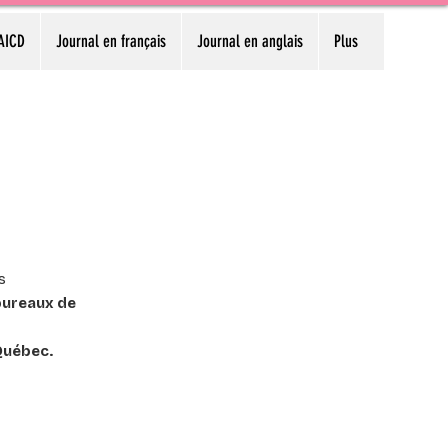
PAICD
Journal en français
Journal en anglais
Plus
ts
 bureaux de
Québec.